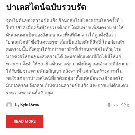
ปาเลสไตน์ฉบับรวบรัด
จุดเริ่มต้นของความขัดแย้ง ย้อนกลับไปยังสงครามโลกครั้งที่ 1
ในปี 1922 เมื่อครั้งที่จักรวรรดิออตโตมันพ่ายแพ้สงคราม ทำให้
ดินแดนตกเป็นของอังกฤษ และพื้นที่ดังกล่าวได้ถูกตั้งชื่อว่า
“ปาเลสไตน์” ซึ่งมีนครเยรูซาเล็มเป็นเมืองศักดิ์สิทธิ์ โดยก่อนทำ
สงครามนั้น อังกฤษได้รับปากชาวยิวที่เร่ร่อนอาศัยไปทั่วยุโรป
หากช่วยให้ตนชนะสงครามได้ จะมอบดินแดนที่ยึดได้นี้ให้แก่
พวกเขา จึงทำให้ชาวยิวเดินทางเข้ามาตั้งถิ่นฐานหลังจากที่อังกฤษ
ได้รับชัยชนะตามพันธสัญญา หลังจากที่ แต่กลับสร้างความไม่
พอใจแก่ชาวปาเลสไตน์ที่อาศัยอยู่มาตั้งแต่สมัยพระเจ้าออตโต
มันปกครอง จึงกลายเป็นชนวนความขัดแย้ง และการแย่งดินแดน
ระหว่างของคนทั้ง 2 กลุ่ม
by
Kyle Davis
75
0
READ MORE