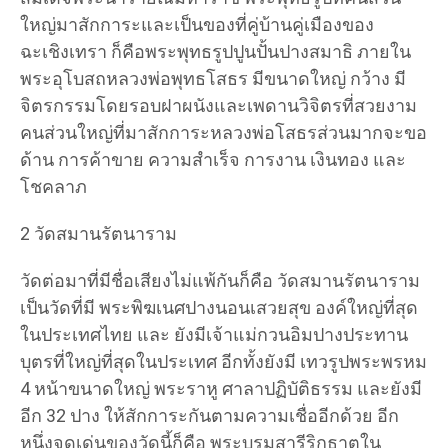
ใหญ่มาสักการะและเป็นของที่คู่บ้านคู่เมืองของ
ฉะเชิงเทรา ก็คือพระพุทธรูปปูนปั้นปางสมาธิ ภายใน
พระอุโบสถหลวงพ่อพุทธโสธร มีขนาดใหญ่ กว้าง มี
จิตรกรรมโดยรอบฝาผนังและเพดานวิจิตรที่สวยงาม
คนส่วนใหญ่ที่มาสักการะหลวงพ่อโสธรส่วนมากจะขอ
ด้าน การค้าขาย ความสำเร็จ การงาน เงินทอง และ
โชคลาภ
2 วัดสมานรัตนาราม
วัดต่อมาที่มีชื่อเสียงไม่แพ้กันก็คือ วัดสมานรัตนาราม
เป็นวัดที่มี พระพิฆเนศปางนอนเสวยสุข องค์ใหญ่ที่สุด
ในประเทศไทย และ ยังมีเจ้าแม่กวนอิมปางประทาน
บุตรที่ใหญ่ที่สุดในประเทศ อีกทั้งยังมี เทวรูปพระพรหม
4 หน้าขนาดใหญ่ พระราหู ศาลาปฏิบัติธรรม และยังมี
อีก 32 ปาง ให้สักการะกันตามความเชื่ออีกด้วย อีก
หนึ่งจุดเด่นของวัดนี้ก็คือ พระบรมสารีริกธาตุใน