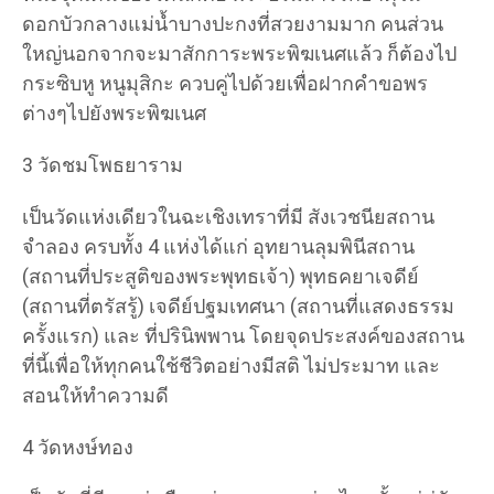
ดอกบัวกลางแม่น้ำบางปะกงที่สวยงามมาก คนส่วน
ใหญ่นอกจากจะมาสักการะพระพิฆเนศแล้ว ก็ต้องไป
กระซิบหู หนูมุสิกะ ควบคู่ไปด้วยเพื่อฝากคำขอพร
ต่างๆไปยังพระพิฆเนศ
3 วัดชมโพธยาราม
เป็นวัดแห่งเดียวในฉะเชิงเทราที่มี สังเวชนียสถาน
จำลอง ครบทั้ง 4 แห่งได้แก่ อุทยานลุมพินีสถาน
(สถานที่ประสูติของพระพุทธเจ้า) พุทธคยาเจดีย์
(สถานที่ตรัสรู้) เจดีย์ปฐมเทศนา (สถานที่แสดงธรรม
ครั้งแรก) และ ที่ปรินิพพาน โดยจุดประสงค์ของสถาน
ที่นี้เพื่อให้ทุกคนใช้ชีวิตอย่างมีสติ ไม่ประมาท และ
สอนให้ทำความดี
4 วัดหงษ์ทอง