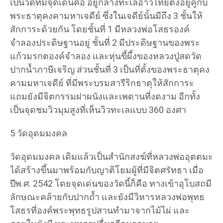
เป็นวัดที่มีจุดเด่นคือ อยู่กลางทะเลอ่าวไทยตั้งอยู่คู่กับ
พระธาตุคงคามหาเจดีย์ ซึ่งในเจดีย์นั้นมีถึง 3 ชั้นให้
สักการะด้วยกัน โดยชั้นที่ 1 มีหลวงพ่อโสธรองค์
จำลองประดิษฐานอยู่ ชั้นที่ 2 มีประดิษฐานของพระ
แก้วมรกตองค์จำลอง และหุ่นขี้ผึ้งของหลวงปู่สดวัด
ปากน้ำภาษีเจริญ ส่วนชั้นที่ 3 เป็นที่ตั้งของพระธาตุคง
คามมหาเจดีย์ ที่มีพระบรมสารีริกธาตุให้สักการะ
แถมยังมีจิตกรรมฝาผนังและเพดานที่งดงาม อีกทั้ง
เป็นจุดชมวิวมุมสูงที่เห็นวิวทะเลแบบ 360 องศา
5 วัดอุดมมงคล
วัดอุดมมงคล เดิมแล้วเป็นสำนักสงฆ์ที่หลวงพ่ออุตตมะ
ได้สร้างขึ้นมาพร้อมกับญาติโยมผู้ที่มีจิตศรัทธา เมื่อ
ปีพ.ศ. 2542 โดยจุดเด่นของวัดนี้ก็คือ ทางเข้าอุโบสถมี
ลักษณะคล้ายกับปากถ้ำ และยังมีวิหารหลวงพ่อพุทธ
โสธรที่องค์พระพุทธรูปสานทำมาจากไม้ไผ่ และ