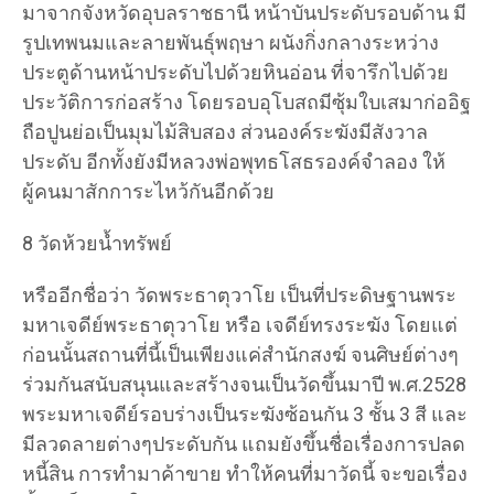
มาจากจังหวัดอุบลราชธานี หน้าบันประดับรอบด้าน มี
รูปเทพนมและลายพันธุ์พฤษา ผนังกิ่งกลางระหว่าง
ประตูด้านหน้าประดับไปด้วยหินอ่อน ที่จารึกไปด้วย
ประวัติการก่อสร้าง โดยรอบอุโบสถมีซุ้มใบเสมาก่ออิฐ
ถือปูนย่อเป็นมุมไม้สิบสอง ส่วนองค์ระฆังมีสังวาล
ประดับ อีกทั้งยังมีหลวงพ่อพุทธโสธรองค์จำลอง ให้
ผู้คนมาสักการะไหว้กันอีกด้วย
8 วัดห้วยน้ำทรัพย์
หรืออีกชื่อว่า วัดพระธาตุวาโย เป็นที่ประดิษฐานพระ
มหาเจดีย์พระธาตุวาโย หรือ เจดีย์ทรงระฆัง โดยแต่
ก่อนนั้นสถานที่นี้เป็นเพียงแค่สำนักสงฆ์ จนศิษย์ต่างๆ
ร่วมกันสนับสนุนและสร้างจนเป็นวัดขึ้นมาปี พ.ศ.2528
พระมหาเจดีย์รอบร่างเป็นระฆังซ้อนกัน 3 ชั้น 3 สี และ
มีลวดลายต่างๆประดับกัน แถมยังขึ้นชื่อเรื่องการปลด
หนี้สิน การทำมาค้าขาย ทำให้คนที่มาวัดนี้ จะขอเรื่อง