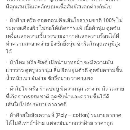
มีคุณสมบัติและลักษณะเนื้อสัมผัสแตกต่างกันไป
ผ้าฝ้าย หรือ คอตตอน คือเส้นใยธรรมชาติ 100% ไม่
ระคายเคืองผิว ไม่ก่อให้เกิดการแพ้ เนื้อผ้านุ่ม ดูดซับ
เหงื่อและความชื้น ระบายอากาศและความร้อนได้ดี
ทำความสะอาดง่าย ยิ่งซักยิ่งนุ่ม ซักรีดในอุณหภูมิสูง
ได้
ผ้าไหม หรือ ซิลค์ เมื่อนำมาทอผ้า จะมีความมัน
แวววาว ดูหรูหรา นุ่ม ลื่น ยืดหยุ่นตัวดี ดูดซับความชื้น
น้ำหนักเบา ยับง่าย ซักรีดยาก ราคาแพง
ผ้าใยไผ่ หรือ ผ้าแบมบู มีความนุ่ม เงางาม มีลวดลาย
ที่เกิดจากธรรมชาติ ดูดซับน้ำและความชื้นได้ดี
เส้นใยโปร่ง ระบายอากาศดี
ผ้าฝ้ายใยสังเคราะห์ (Poly – cotton) ระบายอากาศ
ได้ไม่ดีเท่าผ้าฝ้าย แต่จะยับยากกว่าฝ้าย ราคาถูก