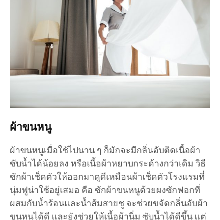
ผ้าขนหนู
ผ้าขนหนูเมื่อใช้ไปนาน ๆ ก็มักจะมีกลิ่นอับติดเนื้อผ้า
ซับน้ำได้น้อยลง หรือเนื้อผ้าหยาบกระด้างกว่าเดิม วิธี
ซักผ้าเช็ดตัวให้ออกมาดูดีเหมือนผ้าเช็ดตัวโรงแรมที่
นุ่มฟูน่าใช้อยู่เสมอ คือ ซักผ้าขนหนูด้วยผงซักฟอกที่
ผสมกับน้ำร้อนและน้ำส้มสายชู จะช่วยขจัดกลิ่นอับผ้า
ขนหนูได้ดี และยังช่วยให้เนื้อผ้านิ่ม ซับน้ำได้ดีขึ้น แต่