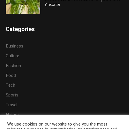
บ้านสวย
Categories
Business
Culture
Fashion
Food
Tech
Sports
Travel
Nature
We use cookies on our website to give you the most