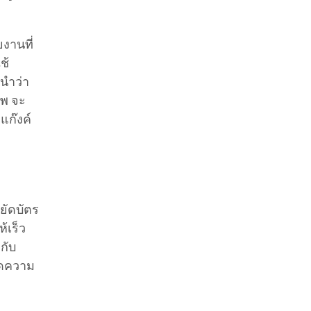
ยงานที่
ช้
นำว่า
ีพ จะ
แก๊งค์
ยัดบัตร
้เร็ว
กับ
ตัดความ