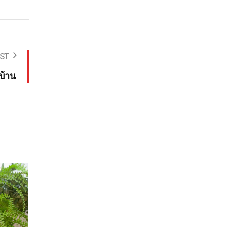
ST
นบ้าน