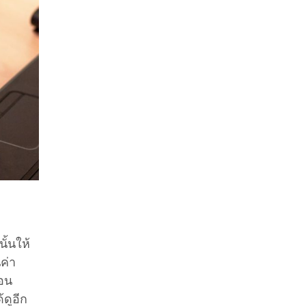
ั้นให้
ค่า
ือน
้ดูอีก