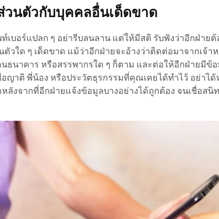
ลส่วนตัวกับบุคคลอื่นเด็ดขาด
ท์เบอร์แปลก ๆ อย่ารีบลนลาน แต่ให้มีสติ รับฟังว่าอีกฝ่ายต
นตัวใด ๆ เด็ดขาด แม้ว่าอีกฝ่ายจะอ้างว่าติดต่อมาจากเจ้าหน
านธนาคาร หรือสรรพากรใด ๆ ก็ตาม และต่อให้อีกฝ่ายมีข้อม
ื่อญาติ พี่น้อง หรือประวัตธุรกรรมที่คุณเคยได้ทำไว้ อย่าได้
ังจากที่อีกฝ่ายแจ้งข้อมูลบางอย่างได้ถูกต้อง จนเชื่อสน