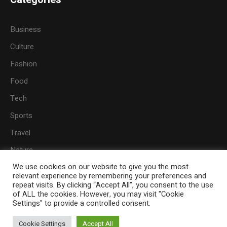
Business
Culture
Fashion
Food
Tech
Sports
Travel
Nature
We use cookies on our website to give you the most
relevant experience by remembering your preferences and
repeat visits. By clicking “Accept All”, you consent to the use
of ALL the cookies. However, you may visit "Cookie
Contact Us
Settings" to provide a controlled consent.
This is a sample website - cmsmasters © 2018 / All Rights
Cookie Settings
Accept All