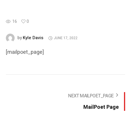
16
0
Kyle Davis
by
JUNE 17, 2022
[mailpoet_page]
NEXT MAILPOET_PAGE
MailPoet Page