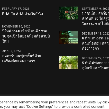
FEBRUARY 17, 2026
SEPTEMBER 9, 202
นกชนหิน: สัตว์ป่
BHA กับ AHA ต่างกันยังไง
ลำดับที่ 20 ใกล้ส
ในธรรมชาติไม่ถึง
NOVEMBER 10, 2025
ปีใหม่ 2568 เที่ยวไหนดี? รวม
DECEMBER 13, 202
10 จุดเช็กอินยอดนิยมต้อนรับปี
8 ตำแหน่งงานฮอต
ใหม่
คุณเนื้อหอม หลา
ต้องการตัว
APRIL 4, 2024
ลดคาร์บอนฟุตพริ้นท์ด้วย
DECEMBER 27, 202
เครื่องย่อยเศษอาหาร
5 ต้นไม้ฟอกอากา
ภูมิแพ้ แต่งบ้าน
erience by remembering your preferences and repeat visits. By clic
served
, you may visit "Cookie Settings" to provide a controlled consent.