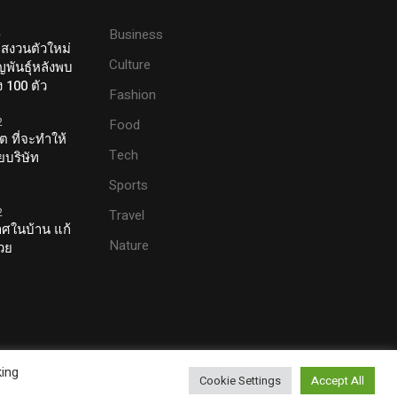
2
Business
าสงวนตัวใหม่
Culture
ูญพันธุ์หลังพบ
 100 ตัว
Fashion
2
Food
 ที่จะทำให้
Tech
ยบริษัท
Sports
2
Travel
ศในบ้าน แก้
Nature
สวย
king
Cookie Settings
Accept All
Contact Us